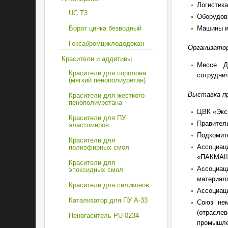
Логистика
UC T3
Оборудов
Машины и
Борат цинка безводный
Гексабромциклододекан
Организато
Красители и аддитивы
Мессе Д
Красители для поролона
сотруднич
(мягкий пенополиуретан)
Выставка пр
Красители для жесткого
пенополиуретана
ЦВК «Экс
Красители для ПУ
Правител
эластомеров
Подкомите
Красители для
Ассоциа
полиэфирных смол
«ПАКМА
Красители для
Ассоциа
эпоксидных смол
материало
Красители для силиконов
Ассоциаци
Катализатор для ПУ A-33
Союз нем
(отрасле
Пеногаситель PU-0234
промышле