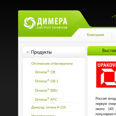
+7
Компания
Оптические отбеливатели
®
Dimerax
OB
®
Dimerax
OВ-1
®
Dimerax
BBU
Россия вход
®
Dimerax
APC
первую очер
Диоксид титана R-216
около 143
популярност
Модификаторы