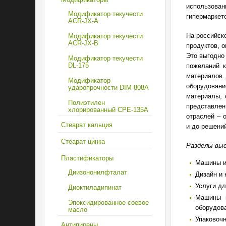
использован
Модификатор текучести
гипермаркет
ACR-JX-A
На российск
Модификатор текучести
ACR-JX-B
продуктов, 
Это выгодно
Модификатор текучести
DL-175
пожеланий к
материалов.
Модификатор
оборудован
ударопрочности DIM-808А
материалы, 
Полиэтилен
представле
хлорированный CPE-135А
отраслей – 
Стеарат кальция
и до решени
Стеарат цинка
Разделы вы
Пластификаторы
Машины и
Диизононилфталат
Дизайн и 
Услуги д
Диоктиладипинат
Машины и
Эпоксидированное соевое
оборудов
масло
Упаковочн
Антипирены