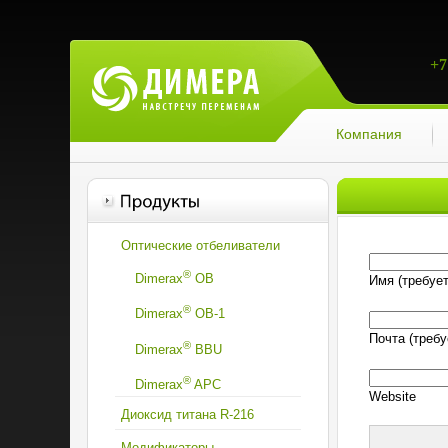
+7
Компания
Оптические отбеливатели
®
Dimerax
OB
Имя (требует
®
Dimerax
OВ-1
Почта (требу
®
Dimerax
BBU
®
Dimerax
APC
Website
Диоксид титана R-216
Модификаторы