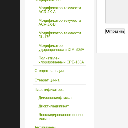
Модификатор текучести
ACR-JX-A
Модификатор текучести
ACR-JX-B
Отправить
Модификатор текучести
DL-175
Модификатор
ударопрочности DIM-808А
Полиэтилен
хлорированный CPE-135А
Стеарат кальция
Стеарат цинка
Пластификаторы
Диизононилфталат
Диоктиладипинат
Эпоксидированное соевое
масло
Антипирены