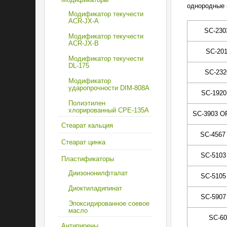
однородные и
Модификатор текучести
ACR-JX-A
SC-230
Модификатор текучести
ACR-JX-B
SC-201
Модификатор текучести
DL-175
SC-23
Модификатор
ударопрочности DIM-808А
SC-1920
Полиэтилен
хлорированный CPE-135А
SC-3903 
Стеарат кальция
SC-4567
Стеарат цинка
SC-5103
Пластификаторы
Диизононилфталат
SC-5105
Диоктиладипинат
SC-5907
Эпоксидированное соевое
масло
SC-60
Антипирены