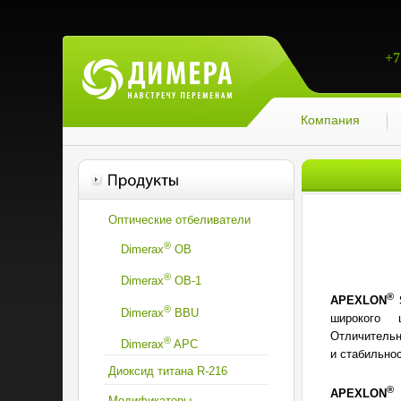
+7
Компания
Оптические отбеливатели
®
Dimerax
OB
®
Dimerax
OВ-1
®
APEXLON
®
Dimerax
BBU
широкого 
Отличительн
®
Dimerax
APC
и стабильнос
Диоксид титана R-216
®
APEXLON
Модификаторы