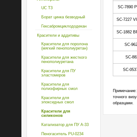
SC-7890 
UC T3
Борат цинка безводный
SC-7227 V
Гексабромциклододекан
SC-1882 
Красители и аддитивы
Красители для поролона
SC-96
(мягкий пенополиуретан)
SC-88
Красители для жесткого
пенополиуретана
SC-053
Красители для ПУ
эластомеров
Красители для
полиэфирных смол
Примечание:
точного виз
Красители для
эпоксидных смол
образцами.
Красители для
силиконов
Катализатор для ПУ A-33
Пеногаситель PU-0234