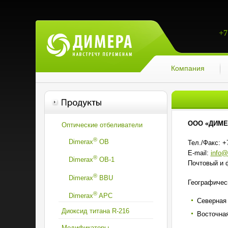
+7
Компания
ООО «ДИМЕ
Оптические отбеливатели
®
Dimerax
OB
Тел./Факс: +7
E-mail:
info@
®
Dimerax
OВ-1
Почтовый и ф
®
Dimerax
BBU
Географичес
®
Dimerax
APC
Северная 
Диоксид титана R-216
Восточная
Модификаторы