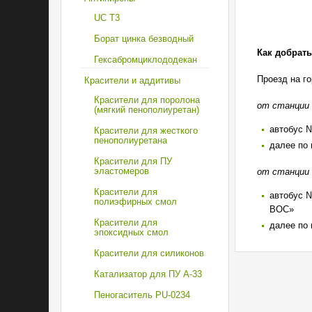
UC T3
Борат цинка безводный
Как добрать
Гексабромциклододекан
Проезд на го
Красители и аддитивы
Красители для поролона
от станции
(мягкий пенополиуретан)
автобус 
Красители для жесткого
пенополиуретана
далее по 
Красители для ПУ
эластомеров
от станции 
Красители для
автобус №
полиэфирных смол
ВОС»
Красители для
далее по 
эпоксидных смол
Красители для силиконов
Катализатор для ПУ A-33
Пеногаситель PU-0234