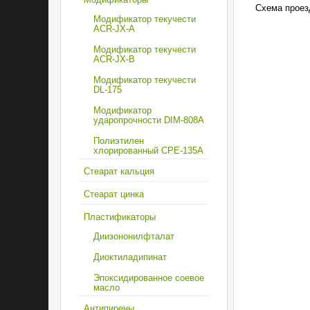
Схема проез
Модификатор текучести
ACR-JX-A
Модификатор текучести
ACR-JX-B
Модификатор текучести
DL-175
Модификатор
ударопрочности DIM-808А
Полиэтилен
хлорированный CPE-135А
Стеарат кальция
Стеарат цинка
Пластификаторы
Диизононилфталат
Диоктиладипинат
Эпоксидированное соевое
масло
Антипирены