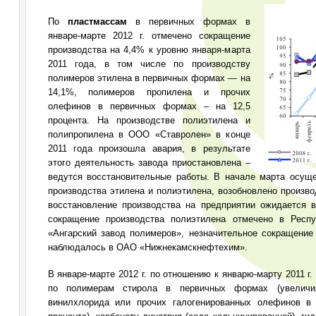
По
пластмассам
в первичных формах в
январе-марте 2012 г. отмечено сокращение
производства на 4,4% к уровню января-марта
2011 года, в том числе по производству
полимеров этилена в первичных формах — на
14,1%, полимеров пропилена и прочих
олефинов в первичных формах – на 12,5
процента. На производстве полиэтилена и
полипропилена в ООО «Ставролен» в конце
2011 года произошла авария, в результате
этого деятельность завода приостановлена –
ведутся восстановительные работы. В начале марта осущ
производства этилена и полиэтилена, возобновлено произв
восстановление производства на предприятии ожидается 
сокращение производства полиэтилена отмечено в Респ
«Ангарский завод полимеров», незначительное сокращение
наблюдалось в ОАО «Нижнекамскнефтехим».
В январе-марте 2012 г. по отношению к январю-марту 2011 г
по полимерам стирола в первичных формах (увеличи
винилхлорида или прочих галогенированных олефинов в