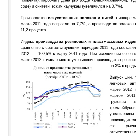
процента), карбонату динатрия (соде кальцинированной), ги
соде) и синтетическим каучукам (увеличился на 3,7%).
Производство
искусственных волокон и нитей
в январе-ма
марта 2011 года возросло на 7,7%, а производство волокон 
11,2 процента.
Индекс
производства резиновых и пластмассовых изде
сравнению с соответствующим периодом 2011 года составил
2012 г. – 100,5% к марту 2011 года. При исключении сезонн
марте 2012 г. имело место уменьшение производства резин
на 3% к пред
Выпуск шин, 
легковых ав
марте 2012 
мартом 2011
грузовых а
троллейбусо
увеличени
производите
его умен
отечественн