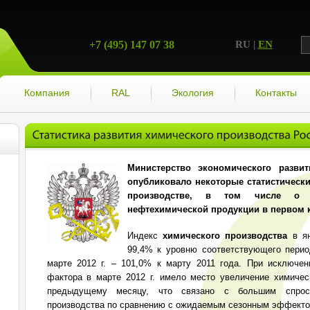
+7 (495) 147 07 38
RU |
EN
Компания
RAL
Экология
Контакты
Министерство экономического разви
опубликовало некоторые статистичес
производстве, в том числе о 
нефтехимической продукции в первом кв
Индекс
химического производства
в ян
99,4% к уровню соответствующего перио
марте 2012 г. – 101,0% к марту 2011 года. При исключен
фактора в марте 2012 г. имело место увеличение химичес
предыдущему месяцу, что связано с большим спрос
производства по сравнению с ожидаемым сезонным эффекто