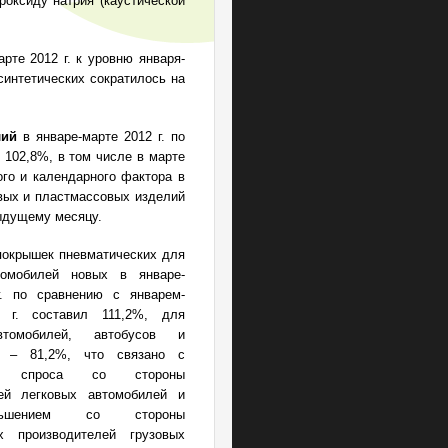
дроксиду натрия (каустической
рте 2012 г. к уровню января-
синтетических сократилось на
лий
в январе-марте 2012 г. по
 102,8%, в том числе в марте
ого и календарного фактора в
овых и пластмассовых изделий
ыдущему месяцу.
покрышек пневматических для
томобилей новых в январе-
г. по сравнению с январем-
 г. составил 111,2%, для
втомобилей, автобусов и
в – 81,2%, что связано с
ем спроса со стороны
лей легковых автомобилей и
ьшением со стороны
ых производителей грузовых