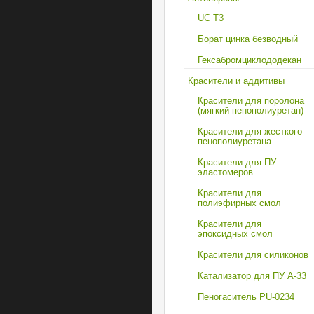
UC T3
Борат цинка безводный
Гексабромциклододекан
Красители и аддитивы
Красители для поролона
(мягкий пенополиуретан)
Красители для жесткого
пенополиуретана
Красители для ПУ
эластомеров
Красители для
полиэфирных смол
Красители для
эпоксидных смол
Красители для силиконов
Катализатор для ПУ A-33
Пеногаситель PU-0234