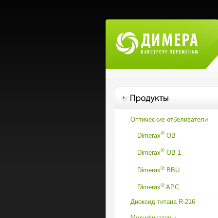
Оптические отбеливатели
®
Dimerax
OB
®
Dimerax
OВ-1
®
Dimerax
BBU
®
Dimerax
APC
Диоксид титана R-216
Модификаторы