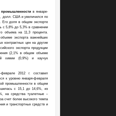
й промышленности
в январе-
д. долл. США и увеличился по
. Его доля в общем экспорте
 с 5,8% до 5,3% в сравнении
о объема на 11,3 процента.
 объеме экспорта важнейших
ых контрактных цен на другие
сийского экспорта продукции
рения (2,1% в общем объеме
кой химии (0,9%) и каучук
феврале 2012 г. составил
лся к уровню января-февраля
ской промышленности в общем
шилась с 15,1 до 14,6%, из
%, на средства туалетные –
 за счет более высокого темпа
ния и транспортных средств и