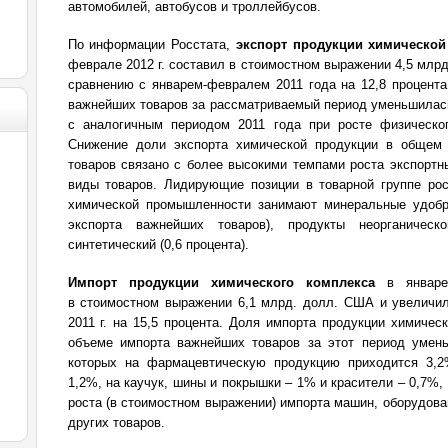
автомобилей, автобусов и троллейбусов.
По информации Росстата,
экспорт продукции химическо
феврале 2012 г. составил в стоимостном выражении 4,5 млр
сравнению с январем-февралем 2011 года на 12,8 процента
важнейших товаров за рассматриваемый период уменьшилась
с аналогичным периодом 2011 года при росте физическог
Снижение доли экспорта химической продукции в общем
товаров связано с более высокими темпами роста экспортн
виды товаров. Лидирующие позиции в товарной группе рос
химической промышленности занимают минеральные удоб
экспорта важнейших товаров), продукты неорганичес
синтетический (0,6 процента).
Импорт продукции химического комплекса
в январе-
в стоимостном выражении 6,1 млрд. долл. США и увеличи
2011 г. на 15,5 процента. Доля импорта продукции химиче
объеме импорта важнейших товаров за этот период умень
которых на фармацевтическую продукцию приходится 3,2
1,2%, на каучук, шины и покрышки – 1% и красители – 0,7%,
роста (в стоимостном выражении) импорта машин, оборудова
других товаров.