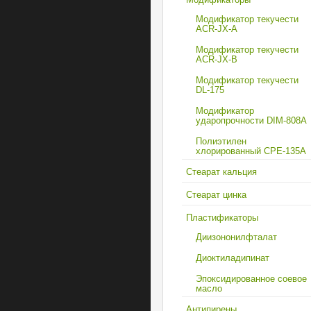
Модификатор текучести
ACR-JX-A
Модификатор текучести
ACR-JX-B
Модификатор текучести
DL-175
Модификатор
ударопрочности DIM-808А
Полиэтилен
хлорированный CPE-135А
Стеарат кальция
Стеарат цинка
Пластификаторы
Диизононилфталат
Диоктиладипинат
Эпоксидированное соевое
масло
Антипирены