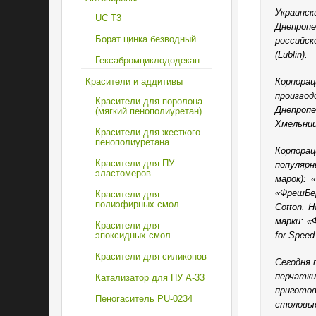
Украин
UC T3
Днепроп
Борат цинка безводный
российс
(Lublin).
Гексабромциклододекан
Корпор
Красители и аддитивы
произво
Красители для поролона
Днепроп
(мягкий пенополиуретан)
Хмельниц
Красители для жесткого
пенополиуретана
Корпора
Красители для ПУ
популярн
эластомеров
марок): 
«ФрешБери
Красители для
полиэфирных смол
Cotton. 
марки: «
Красители для
for Spee
эпоксидных смол
Красители для силиконов
Сегодня 
перчатки
Катализатор для ПУ A-33
пригото
Пеногаситель PU-0234
столов