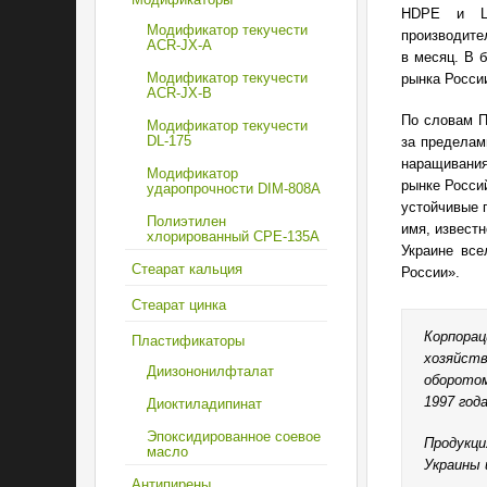
HDPE и LD
Модификатор текучести
производите
ACR-JX-A
в месяц. В 
Модификатор текучести
рынка Росси
ACR-JX-B
По словам П
Модификатор текучести
DL-175
за пределам
наращивания
Модификатор
рынке Росси
ударопрочности DIM-808А
устойчивые 
Полиэтилен
имя, известн
хлорированный CPE-135А
Украине все
Стеарат кальция
России».
Стеарат цинка
Корпора
Пластификаторы
хозяйст
Диизононилфталат
оборотом
1997 года
Диоктиладипинат
Эпоксидированное соевое
Продукц
масло
Украины 
Антипирены