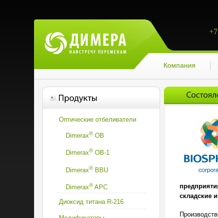
+7
Компания
Оптические отбеливатели
®
Dimerax
OB
®
Dimerax
OВ-1
®
Dimerax
BBU
®
предприяти
Dimerax
APC
складские 
Диоксид титана R-216
Производств
Модификаторы