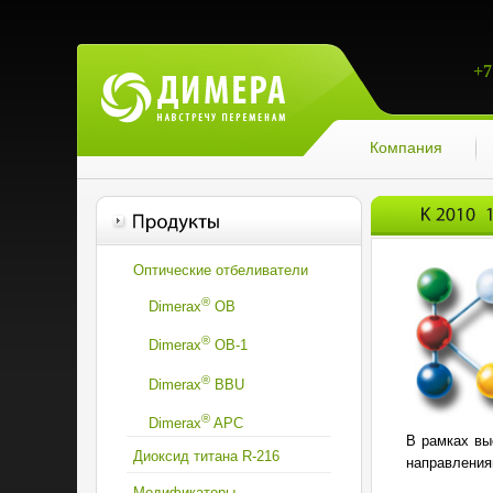
+7
Компания
Оптические отбеливатели
®
Dimerax
OB
®
Dimerax
OВ-1
®
Dimerax
BBU
®
Dimerax
APC
В рамках вы
Диоксид титана R-216
направления
Модификаторы