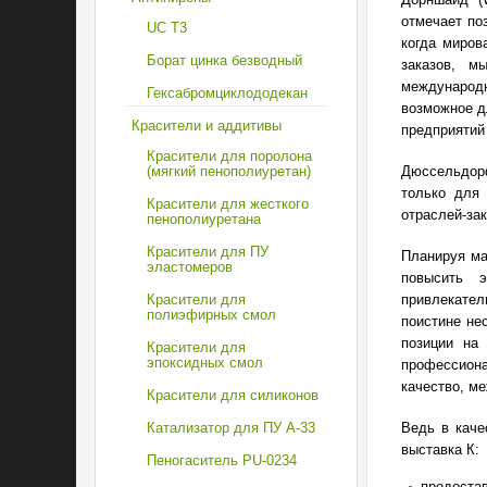
отмечает по
UC T3
когда миров
Борат цинка безводный
заказов, м
международ
Гексабромциклододекан
возможное д
Красители и аддитивы
предприятий 
Красители для поролона
Дюссельдор
(мягкий пенополиуретан)
только для 
Красители для жесткого
отраслей-зак
пенополиуретана
Красители для ПУ
Планируя ма
эластомеров
повысить э
привлекате
Красители для
полиэфирных смол
поистине не
позиции на
Красители для
эпоксидных смол
профессион
качество, м
Красители для силиконов
Ведь в каче
Катализатор для ПУ A-33
выставка К:
Пеногаситель PU-0234
предостав