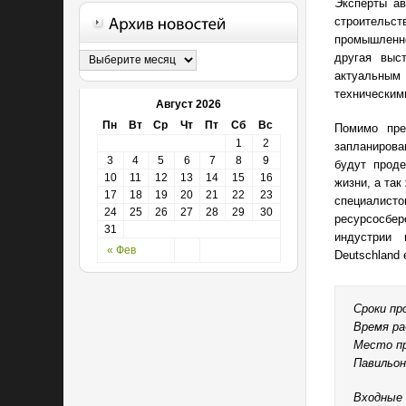
Эксперты ав
строительс
промышленно
другая выс
актуальным 
техническим
Август 2026
Пн
Вт
Ср
Чт
Пт
Сб
Вс
Помимо пре
1
2
запланирова
3
4
5
6
7
8
9
будут прод
10
11
12
13
14
15
16
жизни, а та
17
18
19
20
21
22
23
специалисто
24
25
26
27
28
29
30
ресурсосбе
31
индустрии 
« Фев
Deutschland
Сроки про
Время ра
Место пр
Павильон
Входные