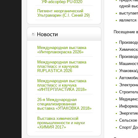
УФ-абсорбер PU-0320
одной выс
Пигмент неорганический
выступае
Ультрамарин (C.I. Синий 29)
является 
Посещение в
Производ
Международная выставка
Химическ
«Интерлакокраска 2026»
Производс
Международная выставка
Машиност
пластмасс и каучуков
Упаковка/
RUPLASTICA 2026
Автомобил
Международная выставка
Электрони
пластмасс и каучука
«ИНТЕРПЛАСТИКА 2018»
Строитель
Медицинск
26-я Международная
специализированная
Информац
выставка «УПАКОВКА 2018»
Энергетик
Выставка химической
Сельское 
промышленности и науки
«ХИМИЯ 2017»
Спорт/ До