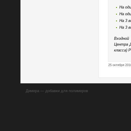
На од
На од
На 3 в
На 3 
Входной
Центра Д
класса) 
25 октября 201
Димера — добавки для полимеров