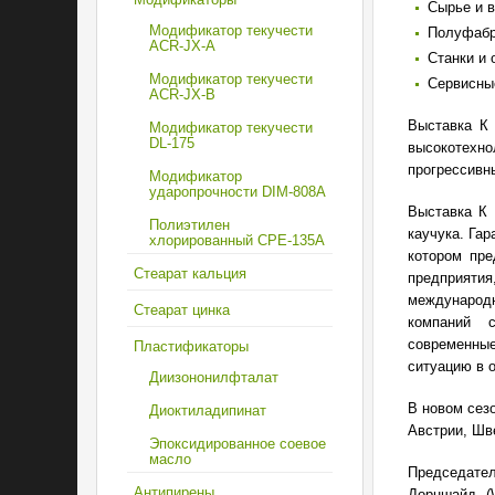
Сырье и 
Модификатор текучести
Полуфабри
ACR-JX-A
Станки и 
Модификатор текучести
Сервисны
ACR-JX-B
Выставка К
Модификатор текучести
DL-175
высокотехн
прогрессивны
Модификатор
ударопрочности DIM-808А
Выставка К 
Полиэтилен
каучука. Га
хлорированный CPE-135А
котором пре
Стеарат кальция
предприяти
международн
Стеарат цинка
компаний 
современны
Пластификаторы
ситуацию в 
Диизононилфталат
В новом сез
Диоктиладипинат
Австрии, Шве
Эпоксидированное соевое
масло
Председате
Антипирены
Дорншайд (W